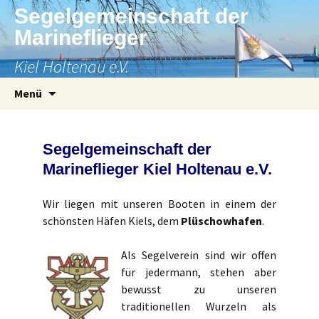
Segelgemeinschaft der
Marineflieger
Kiel Holtenau e.V.
Zum
Suchen
Menü
Inhalt
nach:
springen
Segelgemeinschaft der
Marineflieger Kiel Holtenau e.V.
Wir liegen mit unseren Booten in einem der
schönsten Häfen Kiels, dem
Plüschowhafen
.
Als
Segelverein sind wir offen
für jedermann, stehen aber
bewusst zu unseren
traditionellen Wurzeln als