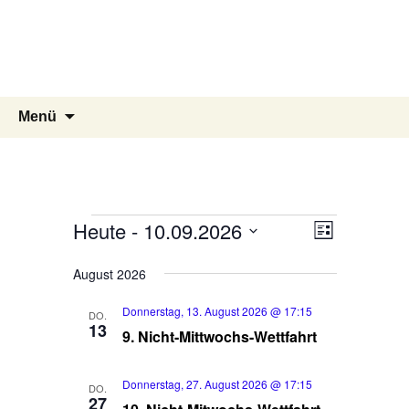
Segelgemeinschaft der
Marineflieger
Kiel Holtenau e.V.
Zum
Suchen
Menü
Inhalt
nach:
springen
Veranstaltungen
Heute
 - 
10.09.2026
V
A
L
e
i
n
D
s
August 2026
r
a
s
t
t
a
e
Donnerstag, 13. August 2026 @ 17:15
i
DO.
u
13
n
9. Nicht-Mittwochs-Wettfahrt
c
m
s
w
h
t
Donnerstag, 27. August 2026 @ 17:15
ä
DO.
t
27
a
h