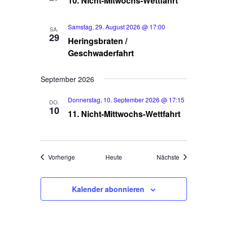
10. Nicht-Mitwochs-Wettfahrt
e
l
l
e
n
t
Samstag, 29. August 2026 @ 17:00
SA.
29
n
Heringsbraten /
-
u
.
Geschwaderfahrt
n
N
g
a
September 2026
A
v
n
Donnerstag, 10. September 2026 @ 17:15
DO.
i
10
s
11. Nicht-Mittwochs-Wettfahrt
g
i
a
c
t
h
Veranstaltungen
Veranstaltungen
Vorherige
Heute
Nächste
i
t
o
e
Kalender abonnieren
n
n
-
N