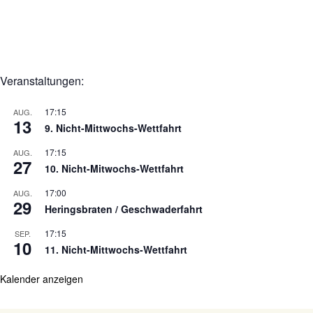
a
v
i
g
Veranstaltungen:
a
17:15
AUG.
t
13
9. Nicht-Mittwochs-Wettfahrt
i
17:15
AUG.
o
27
10. Nicht-Mitwochs-Wettfahrt
n
17:00
AUG.
29
Heringsbraten / Geschwaderfahrt
17:15
SEP.
10
11. Nicht-Mittwochs-Wettfahrt
Kalender anzeigen