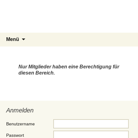
Segelgemeinschaft der
Marineflieger
Kiel Holtenau e.V.
Zum
Suchen
Menü
Inhalt
nach:
springen
Nur Mitglieder haben eine Berechtigung für
diesen Bereich.
Anmelden
Benutzername
Passwort