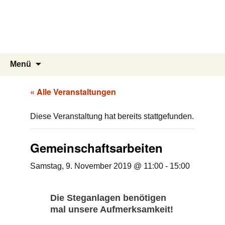
Segelgemeinschaft der
Marineflieger
Kiel Holtenau e.V.
Zum
Suchen
Menü
Inhalt
nach:
springen
« Alle Veranstaltungen
Diese Veranstaltung hat bereits stattgefunden.
Gemeinschaftsarbeiten
Samstag, 9. November 2019 @ 11:00
-
15:00
Die Steganlagen benötigen
mal unsere Aufmerksamkeit!