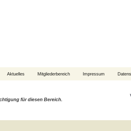
aft der Marineflieger
Aktuelles
Mitgliederbereich
Impressum
Datens
N-M-Wettfahrten
Verein intern
NMW 2026
chtigung für diesen Bereich.
Fahrten-Wettbewerb
FWB 2025
afen
Nautische Informationen