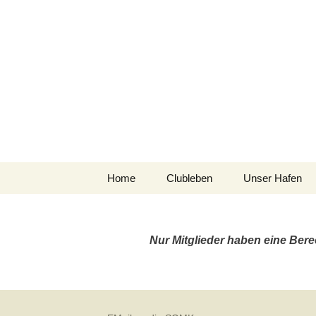
Segelgemeinsch
Kiel Holtenau e.V.
Zum
Home
Clubleben
Unser Hafen
Inhalt
springen
Hafen-Info
Nur Mitglieder haben eine Bere
Holtenau Ost
Der Plüschowh