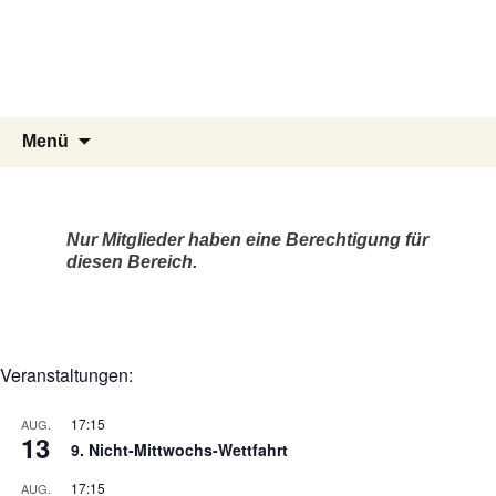
Segelgemeinschaft der
Marineflieger
Kiel Holtenau e.V.
Zum
Suchen
Menü
Inhalt
nach:
springen
Nur Mitglieder haben eine Berechtigung für
diesen Bereich.
Veranstaltungen:
17:15
AUG.
13
9. Nicht-Mittwochs-Wettfahrt
17:15
AUG.