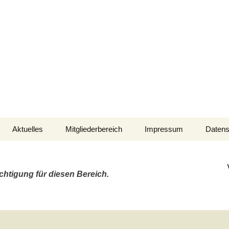
aft der Marineflieger
Aktuelles
Mitgliederbereich
Impressum
Datens
N-M-Wettfahrten
Verein intern
NMW 2026
chtigung für diesen Bereich.
Fahrten-Wettbewerb
FWB 2025
afen
Nautische Informationen