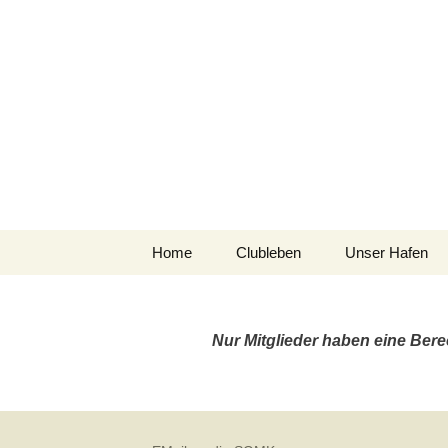
Segelgemeinsch
Kiel Holtenau e.V.
Zum
Home
Clubleben
Unser Hafen
Inhalt
springen
Hafen-Info
Nur Mitglieder haben eine Bere
Holtenau Ost
Der Plüschowh