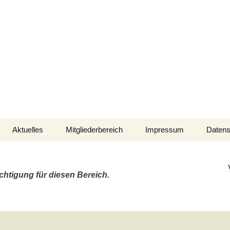
aft der Marineflieger
Aktuelles
Mitgliederbereich
Impressum
Datens
N-M-Wettfahrten
Verein intern
NMW 2026
chtigung für diesen Bereich.
Fahrten-Wettbewerb
FWB 2025
afen
Nautische Informationen