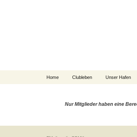
Segelgemeinsch
Kiel Holtenau e.V.
Zum
Home
Clubleben
Unser Hafen
Inhalt
springen
Hafen-Info
Nur Mitglieder haben eine Bere
Holtenau Ost
Der Plüschowh