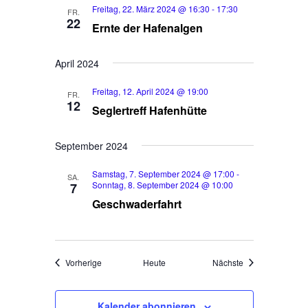
Freitag, 22. März 2024 @ 16:30
-
17:30
e
FR.
l
l
22
Ernte der Hafenalgen
e
n
t
n
-
u
April 2024
.
n
N
Freitag, 12. April 2024 @ 19:00
g
FR.
a
12
Seglertreff Hafenhütte
A
v
n
i
September 2024
s
g
i
Samstag, 7. September 2024 @ 17:00
-
SA.
a
Sonntag, 8. September 2024 @ 10:00
7
c
Geschwaderfahrt
t
h
i
t
o
e
Veranstaltungen
Veranstaltungen
Vorherige
Heute
Nächste
n
n
-
N
Kalender abonnieren