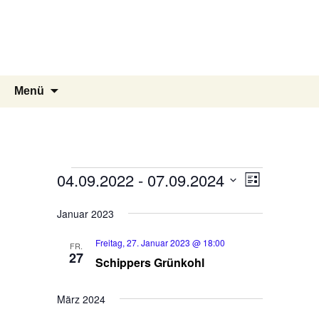
Segelgemeinschaft der
Marineflieger
Kiel Holtenau e.V.
Zum
Suchen
Menü
Inhalt
nach:
springen
Veranstaltungen
04.09.2022
 - 
07.09.2024
V
A
L
e
i
n
D
s
Januar 2023
r
a
s
t
t
a
e
Freitag, 27. Januar 2023 @ 18:00
i
FR.
u
27
n
Schippers Grünkohl
c
m
s
w
h
t
März 2024
ä
t
a
h