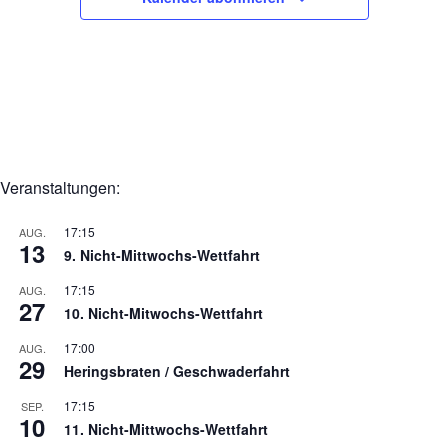
a
v
i
g
a
t
Veranstaltungen:
i
o
17:15
AUG.
13
n
9. Nicht-Mittwochs-Wettfahrt
17:15
AUG.
27
10. Nicht-Mitwochs-Wettfahrt
17:00
AUG.
29
Heringsbraten / Geschwaderfahrt
17:15
SEP.
10
11. Nicht-Mittwochs-Wettfahrt